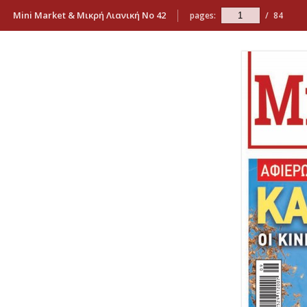
Mini Market & Μικρή Λιανική Νο 42
pages:
/
84